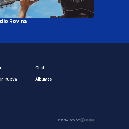
dio Rovina
al
Chat
ón nueva
Álbumes
Desarrollado por